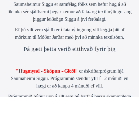
Saumaheimur Siggu er samfélag fólks sem hefur hug á að
tileinka sér sjálfbærni þegar kemur að fata- og textílnýtingu - og
þiggur leiðsögn Siggu á því ferðalagi.
Ef þú vilt vera sjálfbær í fatanýtingu og vilt leggja þitt af
mörkum til Móður Jarðar með því að minnka textílsóun,
Þá gæti þetta verið eitthvað fyrir þig
"Hugmynd - Sköpun - Gleði"
er áskriftarprógram hjá
Saumaheimi Siggu. Prógrammið stendur yfir í 12 mánuði en
hægt er að kaupa 4 mánuði ef vill.
Prógrammið býður upp á allt sem þú þarft á þessu skemmtilega
ferðalagi hæg-tískunnar, til sjálfbærni í fata- og textílnýtingu.
Hér hefur þú aðgang að kennslu, aðferðum, hugmyndum og
nánast öllu sem hugurinn getur hugsað sér varðandi saumaskap -
og sérstaklega sköpunargleði gagnvart endurnýtingu og
fatabreytingum.